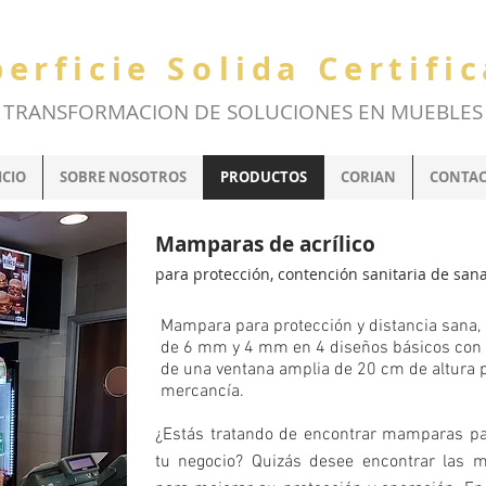
perficie
So
lida Certifi
TRANSFORMACION DE SOLUCIONES EN MUEBLES
ICIO
SOBRE NOSOTROS
PRODUCTOS
CORIAN
CONTA
Mamparas de acrílico
para protección, contención sanitaria de sana 
Mampara para protección y distancia sana,
de 6 mm y 4 mm en 4 diseños básicos con 
de una ventana amplia de 20 cm de altura 
mercancía.
¿Estás tratando de encontrar mamparas par
tu negocio? Quizás desee encontrar las